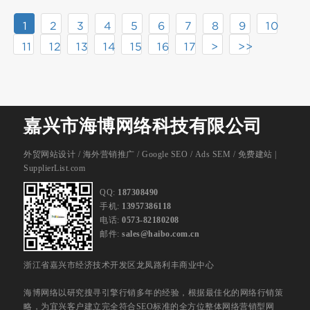
1
2
3
4
5
6
7
8
9
10
11
12
13
14
15
16
17
>
>>
嘉兴市海博网络科技有限公司
外贸网站设计
/
海外营销推广
/
Google SEO
/
Ads SEM
/
免费建站 |
SupplierList.com
QQ:
187308490
手机:
13957386118
电话:
0573-82180208
邮件:
sales@haibo.com.cn
浙江省嘉兴市经济技术开发区龙凤路利丰商业中心
海博网络以研究搜寻引擎行销多年的经验，根据最佳化的网络行销策
略，为宜兴客户建立完全符合SEO标准的全方位整体网络营销型网