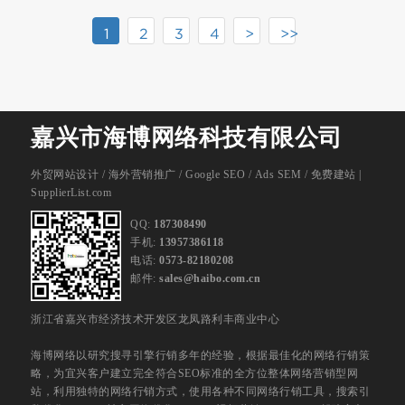
1
2
3
4
>
>>
嘉兴市海博网络科技有限公司
外贸网站设计
/
海外营销推广
/
Google SEO
/
Ads SEM
/
免费建站 |
SupplierList.com
QQ:
187308490
手机:
13957386118
电话:
0573-82180208
邮件:
sales@haibo.com.cn
浙江省嘉兴市经济技术开发区龙凤路利丰商业中心
海博网络以研究搜寻引擎行销多年的经验，根据最佳化的网络行销策
略，为宜兴客户建立完全符合SEO标准的全方位整体网络营销型网
站，利用独特的网络行销方式，使用各种不同网络行销工具，搜索引